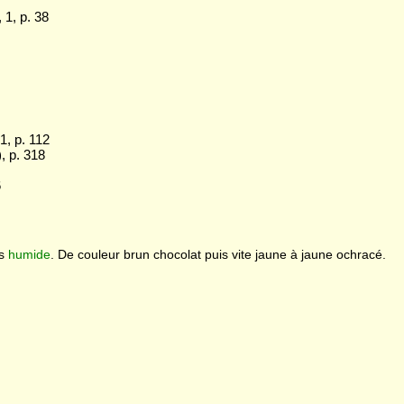
1, p. 38
1, p. 112
, p. 318
6
ps
humide
. De couleur brun chocolat puis vite jaune à jaune ochracé.