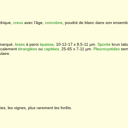
ndrique,
creux
avec l'âge,
concolore
, poudré de blanc dans son ensembl
 marqué,
lisses
à paroi
épaisse
, 10-12-17 x 8,5-11 µm.
Sporée
brun taba
picalement
étranglées
ou
capitées
. 25-65 x 7-11 µm.
Pleurocystides
semb
laire.
ies, les vignes, plus rarement les forêts.
.