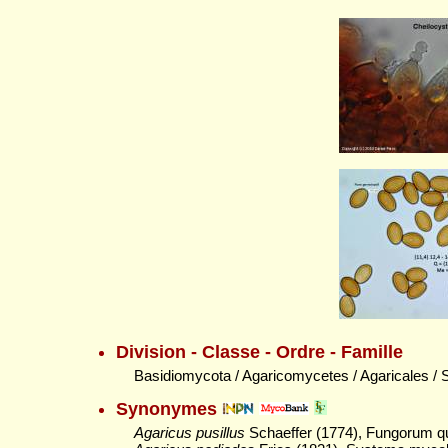
Division - Classe - Ordre - Famille
Basidiomycota / Agaricomycetes / Agaricales / 
Synonymes
Agaricus pusillus
Schaeffer (1774), Fungorum qui 