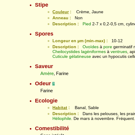
Stipe
Couleur
:
Crème, Jaune
Anneau :
Non
Description :
Pied
2-7 x 0,2-0,5 cm, cyli
Spores
Longeur en µm (min-max) :
10-12
Description :
Ovoïdes
à
pore
germinatif
Cheilocystides
lagéniformes
à
ventrues
, a
Cuticule
gélatineuse
avec un hypocutis cellu
Saveur
Amère
, Farine
Odeur
Farine
Ecologie
Habitat
:
Banal, Sable
Description :
Dans les pelouses, les prair
Héliophile
. De mars à novembre. Fréquent
Comestibilité