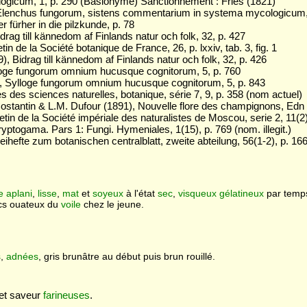
ogicum, 1, p. 290 (Basionyme) Sanctionnement : Fries (1821)
Elenchus fungorum, sistens commentarium in systema mycologicum, 
 fürher in die pilzkunde, p. 78
drag till kännedom af Finlands natur och folk, 32, p. 427
n de la Société botanique de France, 26, p. lxxiv, tab. 3, fig. 1
 Bidrag till kännedom af Finlands natur och folk, 32, p. 426
loge fungorum omnium hucusque cognitorum, 5, p. 760
 Sylloge fungorum omnium hucusque cognitorum, 5, p. 843
s des sciences naturelles, botanique, série 7, 9, p. 358 (nom actuel)
ostantin & L.M. Dufour (1891), Nouvelle flore des champignons, Edn 
etin de la Société impériale des naturalistes de Moscou, serie 2, 11(2)
ryptogama. Pars 1: Fungi. Hymeniales, 1(15), p. 769 (nom. illegit.)
hefte zum botanischen centralblatt, zweite abteilung, 56(1-2), p. 16
e
aplani
,
lisse
,
mat
et
soyeux
à l'état
sec
,
visqueux
gélatineux
par tem
cs ouateux du
voile
chez le jeune.
s
,
adnées
, gris brunâtre au début puis brun rouillé.
 et saveur
farineuses
.