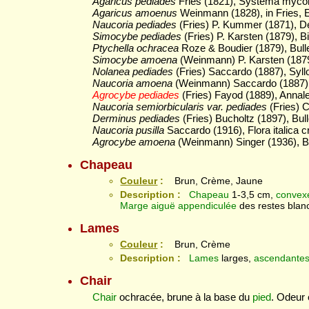
Agaricus pediades
Fries (1821), Systema mycol
Agaricus amoenus
Weinmann (1828), in Fries, 
Naucoria pediades
(Fries) P. Kummer (1871), Der
Simocybe pediades
(Fries) P. Karsten (1879), Bi
Ptychella ochracea
Roze & Boudier (1879), Bulleti
Simocybe amoena
(Weinmann) P. Karsten (1879),
Nolanea pediades
(Fries) Saccardo (1887), Syl
Naucoria amoena
(Weinmann) Saccardo (1887),
Agrocybe pediades
(Fries) Fayod (1889), Annale
Naucoria semiorbicularis var. pediades
(Fries) C
Derminus pediades
(Fries) Bucholtz (1897), Bull
Naucoria pusilla
Saccardo (1916), Flora italica c
Agrocybe amoena
(Weinmann) Singer (1936), Bei
Chapeau
Couleur
:
Brun, Crème, Jaune
Description :
Chapeau
1-3,5 cm,
convex
Marge
aiguë
appendiculée
des restes blan
Lames
Couleur
:
Brun, Crème
Description :
Lames
larges,
ascendante
Chair
Chair
ochracée, brune à la base du
pied
. Odeur