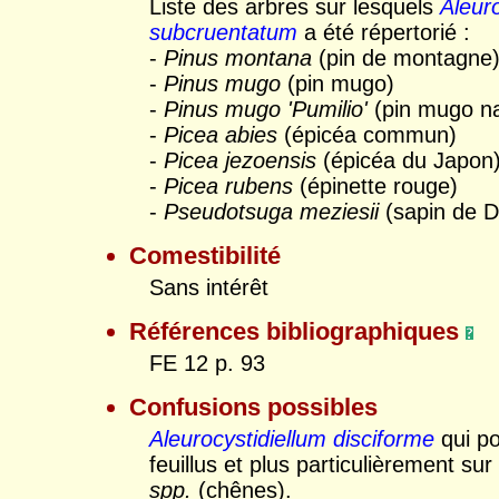
Liste des arbres sur lesquels
Aleur
subcruentatum
a été répertorié :
-
Pinus montana
(pin de montagne
-
Pinus mugo
(pin mugo)
-
Pinus mugo 'Pumilio'
(pin mugo na
-
Picea abies
(épicéa commun)
-
Picea jezoensis
(épicéa du Japon
-
Picea rubens
(épinette rouge)
-
Pseudotsuga meziesii
(sapin de D
Comestibilité
Sans intérêt
Références bibliographiques
FE 12 p. 93
Confusions possibles
Aleurocystidiellum disciforme
qui po
feuillus et plus particulièrement su
spp.
(chênes).