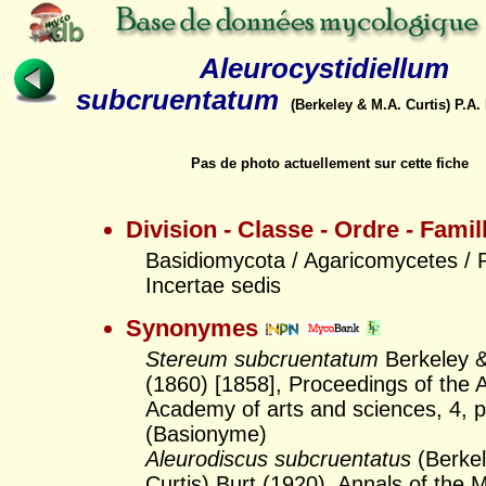
Aleurocystidiellum
subcruentatum
(Berkeley & M.A. Curtis) P.A.
Pas de photo actuellement sur cette fiche
Division - Classe - Ordre - Famil
Basidiomycota / Agaricomycetes / R
Incertae sedis
Synonymes
Stereum subcruentatum
Berkeley &
(1860) [1858], Proceedings of the
Academy of arts and sciences, 4, p
(Basionyme)
Aleurodiscus subcruentatus
(Berke
Curtis) Burt (1920), Annals of the M