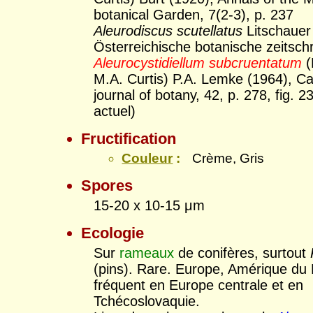
botanical Garden, 7(2-3), p. 237
Aleurodiscus scutellatus
Litschauer
Österreichische botanische zeitschri
Aleurocystidiellum subcruentatum
(
M.A. Curtis) P.A. Lemke (1964), C
journal of botany, 42, p. 278, fig. 
actuel)
Fructification
Couleur
:
Crème, Gris
Spores
15-20 x 10-15 μm
Ecologie
Sur
rameaux
de conifères, surtout
(pins). Rare. Europe, Amérique du 
fréquent en Europe centrale et en
Tchécoslovaquie.