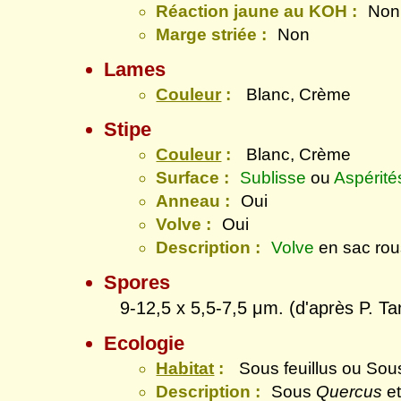
Réaction jaune au KOH :
Non
Marge striée :
Non
Lames
Couleur
:
Blanc, Crème
Stipe
Couleur
:
Blanc, Crème
Surface :
Sublisse
ou
Aspérité
Anneau :
Oui
Volve :
Oui
Description :
Volve
en sac rou
Spores
9-12,5 x 5,5-7,5 μm. (d'après P. T
Ecologie
Habitat
:
Sous feuillus ou Sou
Description :
Sous
Quercus
e