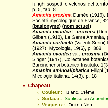
funghi sospetti e velenosi del territ
p. 5, tab. 8
Amanita proxima
Dumée (1916), Bu
Société mycologique de France, 32(
(basionyme)
(nom actuel)
Amanita ovoidea
f.
proxima
(Dumé
Gilbert (1918), Le Genre Amanita, 
Amanita corticelli
(Valenti-Serini) 
(1927), Mycologia, 19(6), p. 308
Amanita ovoidea
var.
proxima
(D
Singer (1947), Collectanea botanic
Barcinonensi botanica Instituto, 1(3
Amanita aminoaliphatica
Filippi (
Micologia italiana, 14(3), p. 18
Chapeau
Couleur
:
Blanc, Crème
Surface :
Sublisse
ou
Aspérité
Visqueux :
Oui ou Non