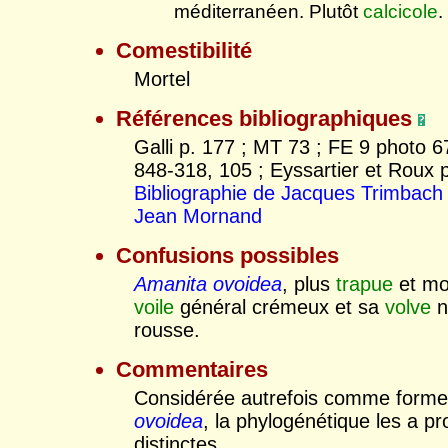
méditerranéen. Plutôt
calcicole
.
Comestibilité
Mortel
Références bibliographiques
Galli p. 177 ; MT 73 ; FE 9 photo 6
848-318, 105 ; Eyssartier et Roux p
Bibliographie de Jacques Trimbach
Jean Mornand
Confusions possibles
Amanita ovoidea
, plus
trapue
et mo
voile
général crémeux et sa
volve
n
rousse.
Commentaires
Considérée autrefois comme forme
ovoidea
, la phylogénétique les a p
distinctes.