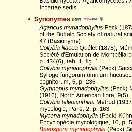
Basidiomycota / Agaricomycetes / A
Incertae sedis
Synonymes
Agaricus myriadophyllus
Peck (1873
of the Buffalo Society of natural sci
47 (Basionyme)
Collybia lilacea
Quélet (1875), Mémo
Société d'Emulation de Montbéliard,
p. 434(6), tab. 1, fig. 1
Collybia myriadophylla
(Peck) Sacc
Sylloge fungorum omnium hucusq
cognitorum, 5, p. 236
Gymnopus myriadophyllus
(Peck) M
(1916), North American flora, 9(5),
Collybia teleoianthina
Métrod (1937
mycologie, Paris, 2, p. 163
Mycena myriadophylla
(Peck) Kühn
Encyclopédie mycologique, 10, p. 
Baeospora myriadophylla
(Peck) Si