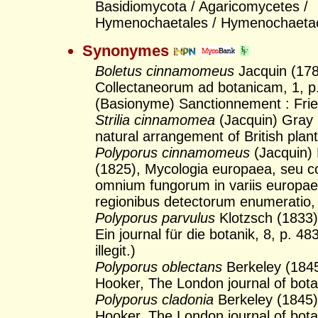
Basidiomycota / Agaricomycetes /
Hymenochaetales / Hymenochaeta
Synonymes
Boletus cinnamomeus
Jacquin (178
Collectaneorum ad botanicam, 1, p.
(Basionyme) Sanctionnement : Frie
Strilia cinnamomea
(Jacquin) Gray 
natural arrangement of British plant
Polyporus cinnamomeus
(Jacquin)
(1825), Mycologia europaea, seu c
omnium fungorum in variis europa
regionibus detectorum enumeratio, 
Polyporus parvulus
Klotzsch (1833)
Ein journal für die botanik, 8, p. 4
illegit.)
Polyporus oblectans
Berkeley (1845
Hooker, The London journal of bota
Polyporus cladonia
Berkeley (1845)
Hooker, The London journal of bota