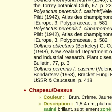
the Torrey botanical Club, 67, p. 2
Polystictus perennis f. casimiri
(Vel
Pilát (1942), Atlas des champignon
l'Europe, 3, Polyporaceae, p. 581
Polystictus perennis f. cinnamome
Pilát (1942), Atlas des champignon
l'Europe, 3, Polyporaceae, p. 582
Coltricia oblectans
(Berkeley) G. 
(1948), New Zealand Department of 
and industrial research. Plant disea
Bulletin, 77, p. 3
Coltricia perennis f. casimiri
(Velen
Bondartsev (1953), Bracket Fungi 
USSR & Caucasus, p. 418
Chapeau/Dessus
Couleur
:
Brun, Crème, Jaun
Description :
1,5-4 cm, plat o
satiné
brillant, subtilement
zoné