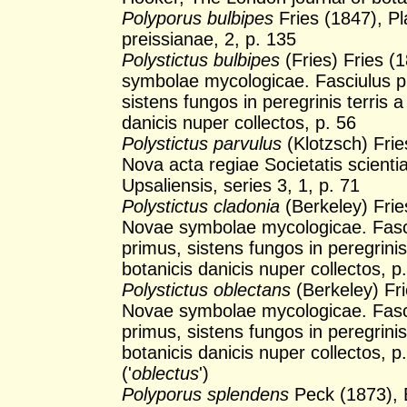
Polyporus bulbipes
Fries (1847), P
preissianae, 2, p. 135
Polystictus bulbipes
(Fries) Fries (
symbolae mycologicae. Fasciulus p
sistens fungos in peregrinis terris a
danicis nuper collectos, p. 56
Polystictus parvulus
(Klotzsch) Frie
Nova acta regiae Societatis scient
Upsaliensis, series 3, 1, p. 71
Polystictus cladonia
(Berkeley) Frie
Novae symbolae mycologicae. Fasc
primus, sistens fungos in peregrinis
botanicis danicis nuper collectos, p
Polystictus oblectans
(Berkeley) Fri
Novae symbolae mycologicae. Fasc
primus, sistens fungos in peregrinis
botanicis danicis nuper collectos, p
('
oblectus
')
Polyporus splendens
Peck (1873), B