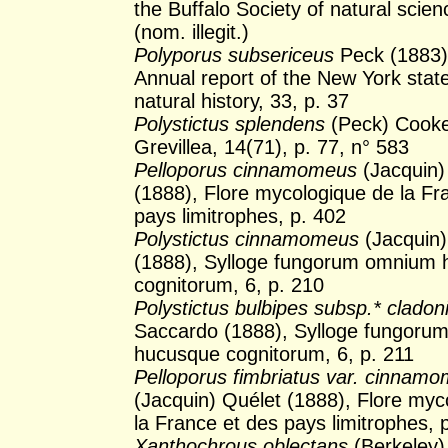
the Buffalo Society of natural scien
(nom. illegit.)
Polyporus subsericeus
Peck (1883)
Annual report of the New York sta
natural history, 33, p. 37
Polystictus splendens
(Peck) Cooke
Grevillea, 14(71), p. 77, n° 583
Pelloporus cinnamomeus
(Jacquin)
(1888), Flore mycologique de la Fr
pays limitrophes, p. 402
Polystictus cinnamomeus
(Jacquin
(1888), Sylloge fungorum omnium
cognitorum, 6, p. 210
Polystictus bulbipes subsp.* cladon
Saccardo (1888), Sylloge fungor
hucusque cognitorum, 6, p. 211
Pelloporus fimbriatus var. cinnam
(Jacquin) Quélet (1888), Flore myc
la France et des pays limitrophes, 
Xanthochrous oblectans
(Berkeley) 