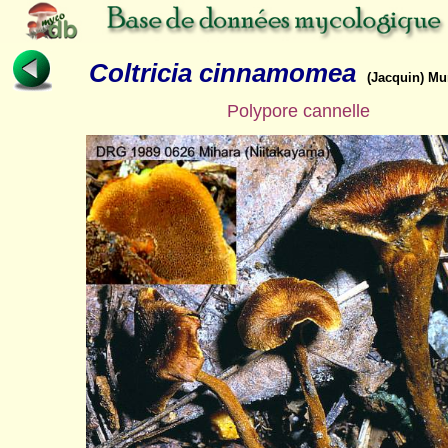
Coltricia cinnamomea
(Jacquin) Mur
Polypore cannelle