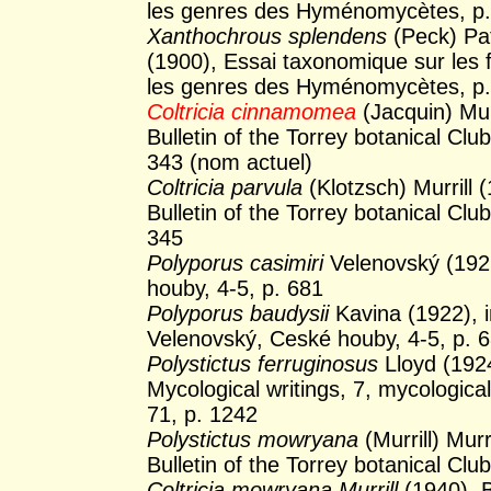
les genres des Hyménomycètes, p
Xanthochrous splendens
(Peck) Pat
(1900), Essai taxonomique sur les f
les genres des Hyménomycètes, p
Coltricia cinnamomea
(Jacquin) Mur
Bulletin of the Torrey botanical Club
343 (nom actuel)
Coltricia parvula
(Klotzsch) Murrill 
Bulletin of the Torrey botanical Club
345
Polyporus casimiri
Velenovský (192
houby, 4-5, p. 681
Polyporus baudysii
Kavina (1922), 
Velenovský, Ceské houby, 4-5, p. 
Polystictus ferruginosus
Lloyd (192
Mycological writings, 7, mycologica
71, p. 1242
Polystictus mowryana
(Murrill) Murr
Bulletin of the Torrey botanical Clu
Coltricia mowryana Murrill
(1940), B