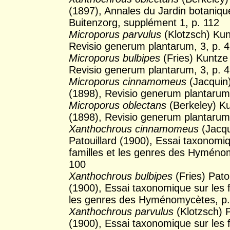
(1897), Annales du Jardin botaniqu
Buitenzorg, supplément 1, p. 112
Microporus parvulus
(Klotzsch) Kun
Revisio generum plantarum, 3, p. 
Microporus bulbipes
(Fries) Kuntze
Revisio generum plantarum, 3, p. 
Microporus cinnamomeus
(Jacquin
(1898), Revisio generum plantarum,
Microporus oblectans
(Berkeley) K
(1898), Revisio generum plantarum,
Xanthochrous cinnamomeus
(Jacqu
Patouillard (1900), Essai taxonomiq
familles et les genres des Hyméno
100
Xanthochrous bulbipes
(Fries) Pato
(1900), Essai taxonomique sur les f
les genres des Hyménomycètes, p
Xanthochrous parvulus
(Klotzsch) P
(1900), Essai taxonomique sur les f