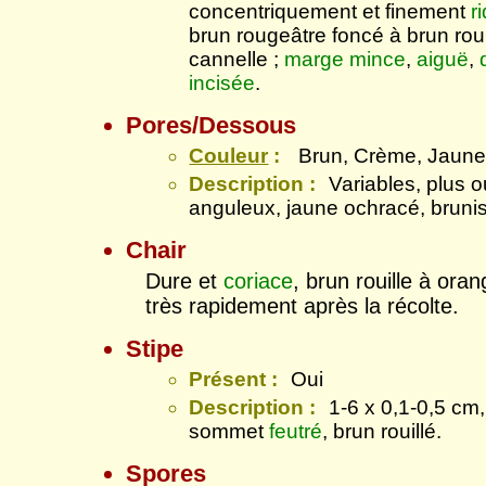
concentriquement et finement
r
brun rougeâtre foncé à brun roui
cannelle ;
marge
mince
,
aiguë
,
incisée
.
Pores/Dessous
Couleur
:
Brun, Crème, Jaune
Description :
Variables, plus 
anguleux, jaune ochracé, brunis
Chair
Dure et
coriace
, brun rouille à ora
très rapidement après la récolte.
Stipe
Présent :
Oui
Description :
1-6 x 0,1-0,5 cm
sommet
feutré
, brun rouillé.
Spores