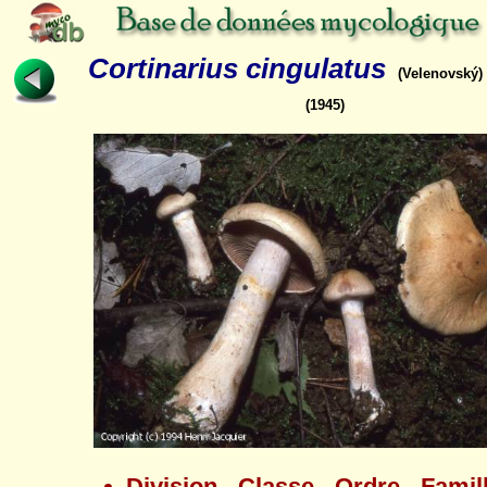
Cortinarius cingulatus
(Velenovský)
(1945)
Division - Classe - Ordre - Famil