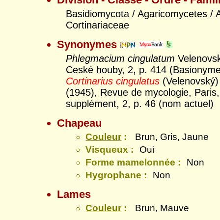
Basidiomycota / Agaricomycetes / A
Cortinariaceae
Synonymes
Phlegmacium cingulatum
Velenovsk
Ceské houby, 2, p. 414 (Basionyme
Cortinarius cingulatus
(Velenovský)
(1945), Revue de mycologie, Paris,
supplément, 2, p. 46 (nom actuel)
Chapeau
Couleur
:
Brun, Gris, Jaune
Visqueux :
Oui
Forme mamelonnée :
Non
Hygrophane :
Non
Lames
Couleur
:
Brun, Mauve