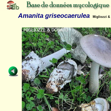
Amanita griseocaerulea
Migliozzi &