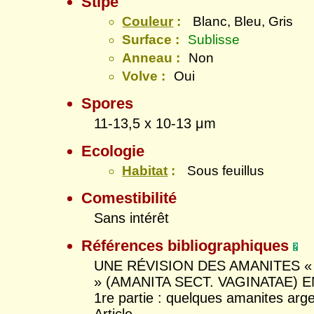
Stipe
Couleur
:
Blanc, Bleu, Gris
Surface :
Sublisse
Anneau :
Non
Volve :
Oui
Spores
11-13,5 x 10-13 μm
Ecologie
Habitat
:
Sous feuillus
Comestibilité
Sans intérêt
Références bibliographiques
UNE RÉVISION DES AMANITES «
» (AMANITA SECT. VAGINATAE) 
1re partie : quelques amanites arg
Article