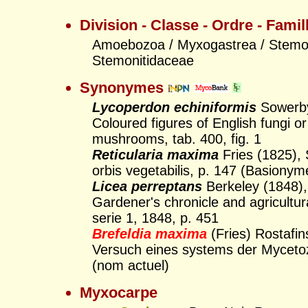
Division - Classe - Ordre - Famil
Amoebozoa / Myxogastrea / Stemon
Stemonitidaceae
Synonymes
Lycoperdon echiniformis
Sowerb
Coloured figures of English fungi or
mushrooms, tab. 400, fig. 1
Reticularia maxima
Fries (1825),
orbis vegetabilis, p. 147 (Basionym
Licea perreptans
Berkeley (1848)
Gardener's chronicle and agricultur
serie 1, 1848, p. 451
Brefeldia maxima
(Fries) Rostafin
Versuch eines systems der Myceto
(nom actuel)
Myxocarpe