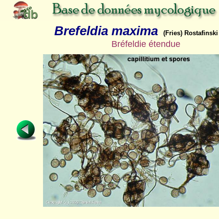
Brefeldia maxima
(Fries) Rostafinski
Bréfeldie étendue