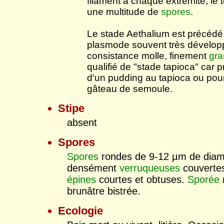
filament à chaque extrémité, le
une multitude de
spores
.
Le stade Aethalium est précédé
plasmode souvent très développ
consistance molle, finement
gra
qualifié de "stade tapioca" car 
d'un pudding au tapioca ou pour
gâteau de semoule.
Stipe
absent
Spores
Spores
rondes de 9-12 µm de diam
densément
verruqueuses
couvertes
épines
courtes et obtuses.
Sporée
brunâtre bistrée.
Ecologie