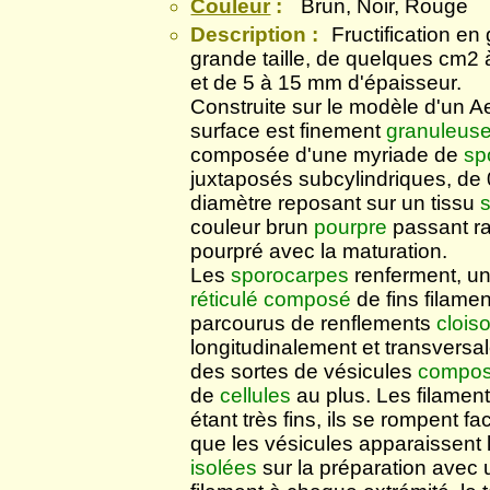
Couleur
:
Brun, Noir, Rouge
Description :
Fructification en
grande taille, de quelques cm2
et de 5 à 15 mm d'épaisseur.
Construite sur le modèle d'un Ae
surface est finement
granuleus
composée d'une myriade de
sp
juxtaposés subcylindriques, de
diamètre reposant sur un tissu
couleur brun
pourpre
passant ra
pourpré avec la maturation.
Les
sporocarpes
renferment, u
réticulé
composé
de fins filame
parcourus de renflements
clois
longitudinalement et transversa
des sortes de vésicules
compo
de
cellules
au plus. Les filamen
étant très fins, ils se rompent fa
que les vésicules apparaissent 
isolées
sur la préparation avec