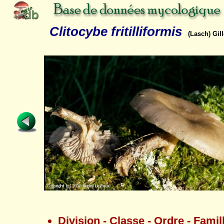
Clitocybe fritilliformis
(Lasch) Gill
Division - Classe - Ordre - Famil